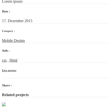
Lorem ipsum
Date :
17. Dezember 2015
Category :
Mobile Design
Skills :
css
,
Html
Live project
Share :
Related projects