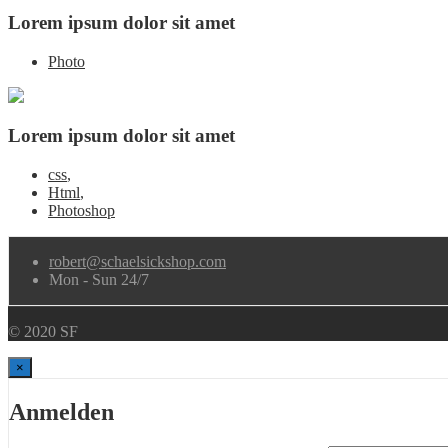
Lorem ipsum dolor sit amet
Photo
Lorem ipsum dolor sit amet
css
,
Html
,
Photoshop
robert@schaelsickshop.com
Mon - Sun 24/7
© 2020 SF
×
Anmelden