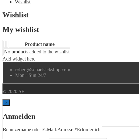
Wishlist
Wishlist
My wishlist
Product name
No products added to the wishlist
Add widget here
robert@schaelsickshop.com
Mon - Sun 24/7
© 2020 SF
×
Anmelden
Benutzername oder E-Mail-Adresse
*
Erforderlich